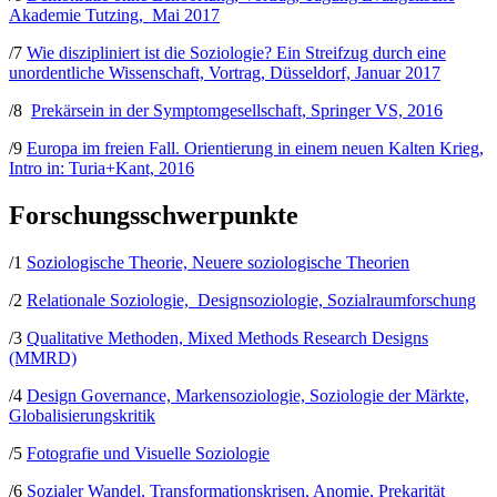
Akademie Tutzing, Mai 2017
/7
Wie diszipliniert ist die Soziologie? Ein Streifzug durch eine
unordentliche Wissenschaft, Vortrag, Düsseldorf, Januar 2017
/8
Prekärsein in der Symptomgesellschaft, Springer VS, 2016
/9
Europa im freien Fall. Orientierung in einem neuen Kalten Krieg,
Intro in: Turia+Kant, 2016
Forschungsschwerpunkte
/1
Soziologische Theorie, Neuere soziologische Theorien
/2
Relationale Soziologie, Designsoziologie, Sozialraumforschung
/3
Qualitative Methoden, Mixed Methods Research Designs
(MMRD)
/4
Design Governance, Markensoziologie, Soziologie der Märkte,
Globalisierungskritik
/5
Fotografie und Visuelle Soziologie
/6
Sozialer Wandel, Transformationskrisen, Anomie, Prekarität