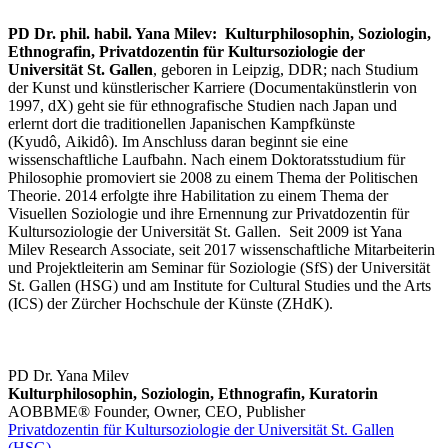
PD Dr. phil. habil. Yana Milev: Kulturphilosophin, Soziologin,
Ethnografin, Privatdozentin für Kultursoziologie der
Universität St. Gallen
, geboren in Leipzig, DDR; nach Studium
der Kunst und künstlerischer Karriere (Documentakünstlerin von
1997, dX) geht sie für ethnografische Studien nach Japan und
erlernt dort die traditionellen Japanischen Kampfkünste
(Kyudô, Aikidô). Im Anschluss daran beginnt sie eine
wissenschaftliche Laufbahn. Nach einem Doktoratsstudium für
Philosophie promoviert sie 2008 zu einem Thema der Politischen
Theorie. 2014 erfolgte ihre Habilitation zu einem Thema der
Visuellen Soziologie und ihre Ernennung zur Privatdozentin für
Kultursoziologie der Universität St. Gallen. Seit 2009 ist Yana
Milev Research Associate, seit 2017 wissenschaftliche Mitarbeiterin
und Projektleiterin am Seminar für Soziologie (SfS) der Universität
St. Gallen (HSG) und am Institute for Cultural Studies und the Arts
(ICS) der Zürcher Hochschule der Künste (ZHdK).
PD Dr. Yana Milev
Kulturphilosophin, Soziologin, Ethnografin, Kuratorin
AOBBME® Founder, Owner, CEO, Publisher
Privatdozentin für Kultursoziologie der Universität St. Gallen
(HSG)