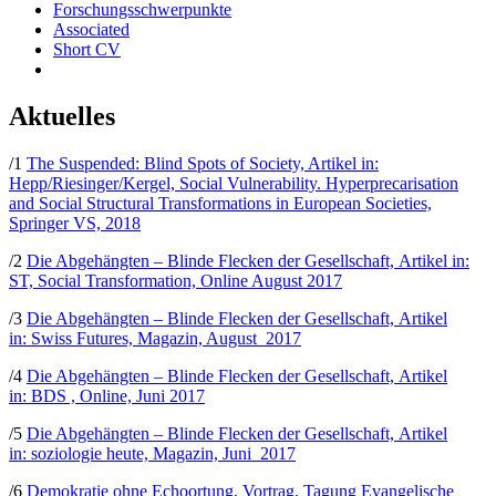
Forschungsschwerpunkte
Associated
Short CV
Aktuelles
/1
The Suspended: Blind Spots of Society, Artikel in:
Hepp/Riesinger/Kergel,
Social Vulnerability. Hyperprecarisation
and Social Structural Transformations in European Societies,
Springer VS, 2018
/2
Die Abgehängten – Blinde Flecken der Gesellschaft, Artikel in:
ST, Social Transformation, Online August 2017
/3
Die Abgehängten – Blinde Flecken der Gesellschaft, Artikel
in: Swiss Futures, Magazin, August 2017
/4
Die Abgehängten – Blinde Flecken der Gesellschaft, Artikel
in: BDS , Online, Juni 2017
/5
Die Abgehängten – Blinde Flecken der Gesellschaft, Artikel
in: soziologie heute, Magazin, Juni 2017
/6
Demokratie ohne Echoortung, Vortrag, Tagung Evangelische