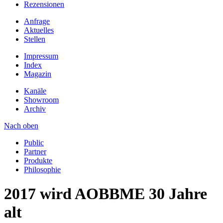
Rezensionen
Anfrage
Aktuelles
Stellen
Impressum
Index
Magazin
Kanäle
Showroom
Archiv
Nach oben
Public
Partner
Produkte
Philosophie
2017 wird AOBBME 30 Jahre
alt